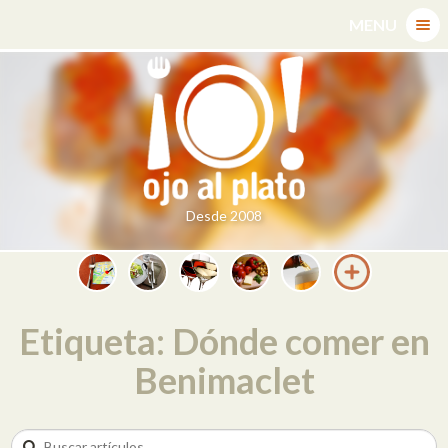
Skip
MENU
to
content
Desde 2008
Etiqueta: Dónde comer en
Benimaclet