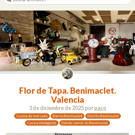
Flor de Tapa. Benimaclet.
Valencia
3 de diciembre de 2025
por
paco
Cocina de mercado
Barrio Benimaclet
Distrito Benimaclet
Cocina inteligente
Dónde comer en Benimaclet