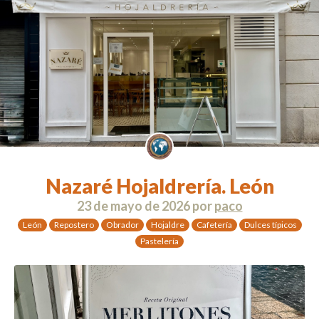
Nazaré Hojaldrería. León
23 de mayo de 2026
por
paco
León
Repostero
Obrador
Hojaldre
Cafetería
Dulces típicos
Pastelería