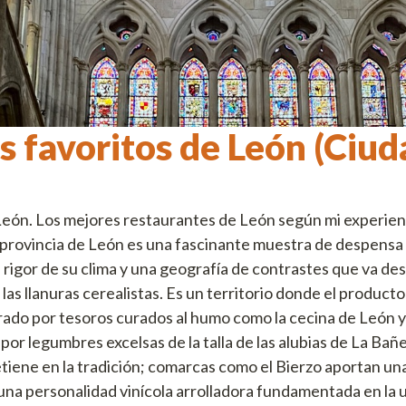
s favoritos de León (Ciud
ón. Los mejores restaurantes de León según mi experienc
 provincia de León es una fascinante muestra de despensa
 rigor de su clima y una geografía de contrastes que va de
as llanuras cerealistas. Es un territorio donde el producto
do por tesoros curados al humo como la cecina de León y l
 por legumbres excelsas de la talla de las alubias de La Bañ
etiene en la tradición; comarcas como el Bierzo aportan un
 una personalidad vinícola arrolladora fundamentada en la