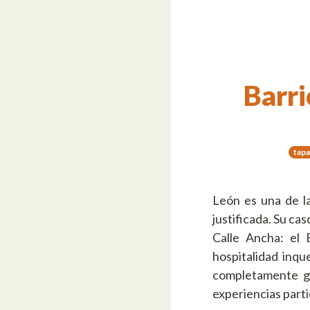
Barr
tapa
León es una de la
justificada. Su ca
Calle Ancha: el
hospitalidad inqu
completamente gr
experiencias parti