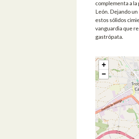
complementa a la p
León. Dejando un h
estos sólidos cimi
vanguardia que res
gastrópata.
+
−