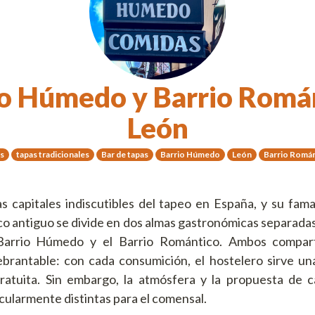
io Húmedo y Barrio Román
León
s
tapas tradicionales
Bar de tapas
Barrio Húmedo
León
Barrio Román
s capitales indiscutibles del tapeo en España, y su fa
sco antiguo se divide en dos almas gastronómicas separada
 Barrio Húmedo y el Barrio Romántico. Ambos compar
ebrantable: con cada consumición, el hostelero sirve u
atuita. Sin embargo, la atmósfera y la propuesta de 
cularmente distintas para el comensal.