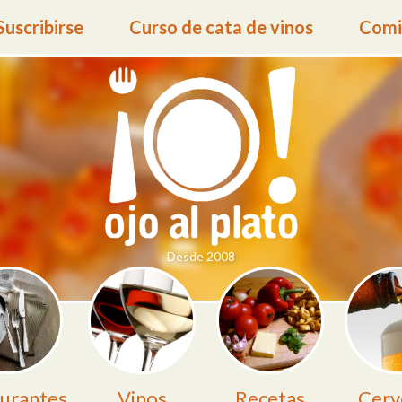
Suscribirse
Curso de cata de vinos
Comid
Desde 2008
urantes
Vinos
Recetas
Cerv