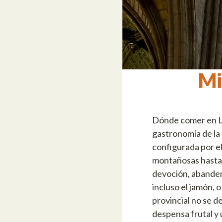
Mi
Dónde comer en Le
gastronomía de la
configurada por el
montañosas hasta l
devoción, abandera
incluso el jamón, o
provincial no se d
despensa frutal y