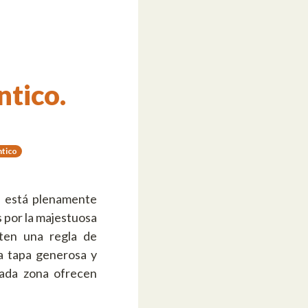
tico.
tico
ma está plenamente
s por la majestuosa
ten una regla de
na tapa generosa y
cada zona ofrecen