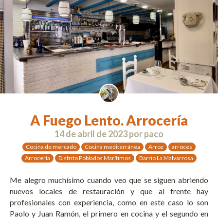
A Fuego Lento. Arrocería
14 de abril de 2023
por
paco
Cocina de mercado
Cocina mediterránea
Arroz
arroces
Arrocería
Distrito Poblados Marítimos
Barrio La Malvarrosa
Me alegro muchísimo cuando veo que se siguen abriendo
nuevos locales de restauración y que al frente hay
profesionales con experiencia, como en este caso lo son
Paolo y Juan Ramón, el primero en cocina y el segundo en