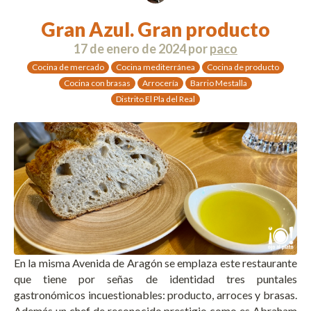
Gran Azul. Gran producto
17 de enero de 2024
por
paco
Cocina de mercado
Cocina mediterránea
Cocina de producto
Cocina con brasas
Arrocería
Barrio Mestalla
Distrito El Pla del Real
En la misma Avenida de Aragón se emplaza este restaurante
que tiene por señas de identidad tres puntales
gastronómicos incuestionables: producto, arroces y brasas.
Además un chef de reconocido prestigio como es Abraham