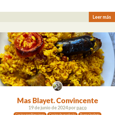
Leer más
Mas Blayet. Convincente
19 de junio de 2024
por
paco
Cocina mediterránea
Cocina de producto
Buena bodega