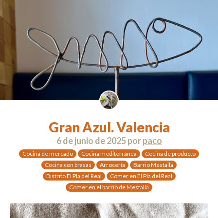
Gran Azul. Valencia
6 de junio de 2025
por
paco
Cocina de mercado
Cocina mediterránea
Cocina de producto
Cocina con brasas
Arrocería
Barrio Mestalla
Distrito El Pla del Real
Comer en El Pla del Real
Comer en el barrio de Mestalla