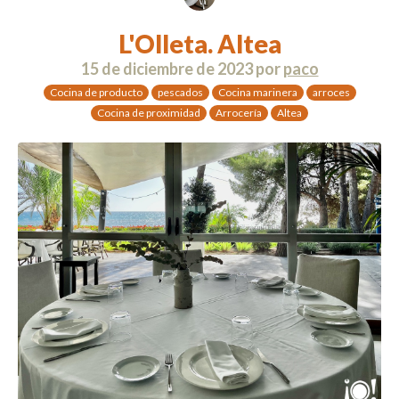
L'Olleta. Altea
15 de diciembre de 2023
por
paco
Cocina de producto
pescados
Cocina marinera
arroces
Cocina de proximidad
Arrocería
Altea