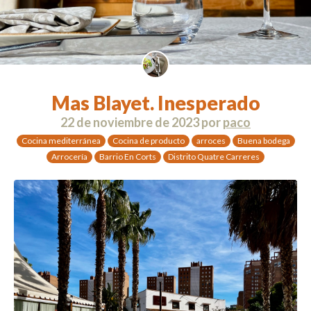
Mas Blayet. Inesperado
22 de noviembre de 2023
por
paco
Cocina mediterránea
Cocina de producto
arroces
Buena bodega
Arrocería
Barrio En Corts
Distrito Quatre Carreres