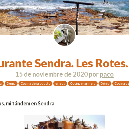
urante Sendra. Les Rotes.
15 de noviembre de 2020
por
paco
a
Denia
Cocina de producto
erizos
Cocina marinera
Dénia
Cocina d
os, mi tándem en Sendra