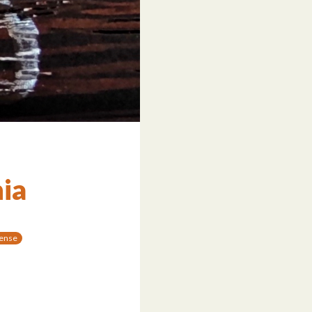
nia
iense