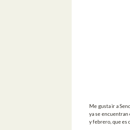
Me gusta ir a Sen
ya se encuentran 
y febrero, que es