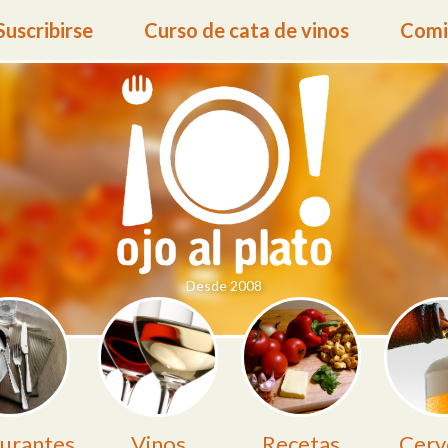
Suscribirse
Curso de cata de vinos
Comid
Desde 2008
urantes
Vinos
Recetas
Cerv