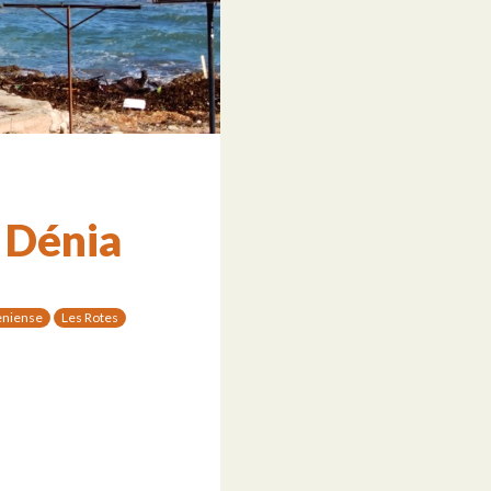
 Dénia
eniense
Les Rotes