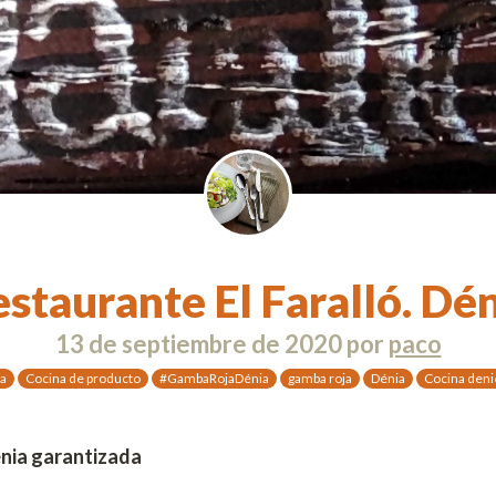
staurante El Faralló. Dé
13 de septiembre de 2020
por
paco
a
Cocina de producto
#GambaRojaDénia
gamba roja
Dénia
Cocina den
nia garantizada