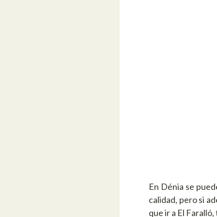
En Dénia se puede
calidad, pero si a
que ir a El Faralló