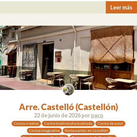
Leer más
Arre. Castelló (Castellón)
22 de junio de 2026
por
paco
Cocina creativa
Cocina tradicional actualizada
Cocina de autor
Cocina imaginativa
Restaurantes en Castellón