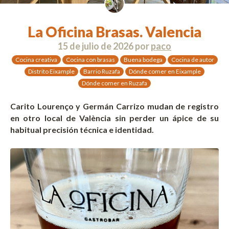
La Oficina Brasas. Valencia
15 de julio de 2026
por
paco
Cocina creativa
Cocina con brasas
Buena bodega
Cocina de autor
Distrito Eixample
Barrio Ruzafa
Dónde comer en Eixample
Dónde comer en Ruzafa
Carito Lourenço
y
Germán Carrizo mudan de registro
en otro local de València sin perder un ápice de su
habitual precisión técnica e identidad.