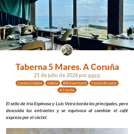
Taberna 5 Mares. A Coruña
21 de julio de 2026
por
paco
Cocina creativa
Galicia
Bib Gourmand
Cocina de autor
A Coruña
E
l sello de Iria Espinosa y Luis Veira borda los principales, pero
descuida los entrantes y se equivoca al cambiar el café
expreso por el cóctel
.