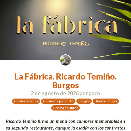
La Fábrica. Ricardo Temiño.
Burgos
2 de agosto de 2026
por
paco
Cocina creativa
Cocina de producto
Burgos
Buena bodega
Cocina de autor
Ricardo Temiño firma un menú con cumbres memorables en
su segundo restaurante, aunque la osadía con los contrastes