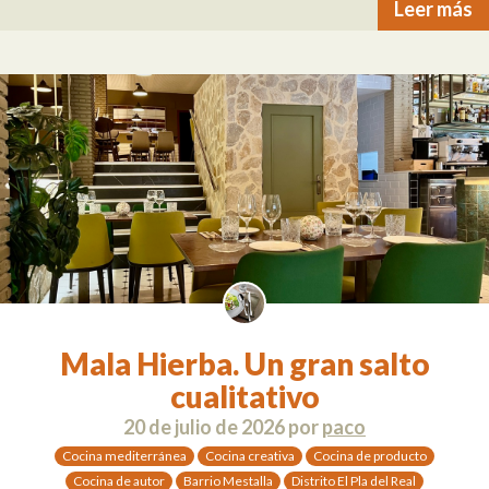
Leer más
Mala Hierba. Un gran salto
cualitativo
20 de julio de 2026
por
paco
Cocina mediterránea
Cocina creativa
Cocina de producto
Cocina de autor
Barrio Mestalla
Distrito El Pla del Real