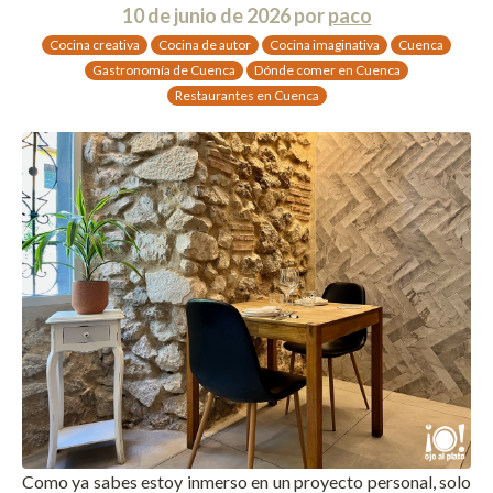
10 de junio de 2026
por
paco
Cocina creativa
Cocina de autor
Cocina imaginativa
Cuenca
Gastronomía de Cuenca
Dónde comer en Cuenca
Restaurantes en Cuenca
Como ya sabes estoy inmerso en un proyecto personal, solo