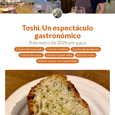
Toshi. Un espectáculo
gastronómico
8 de mayo de 2026
por
paco
Cocina de mercado
Cocina creativa
Cocina de producto
Cocina de autor
Distrito Ciutat Vella
Barrio La Seu
Dónde comer en Ciutat Vella