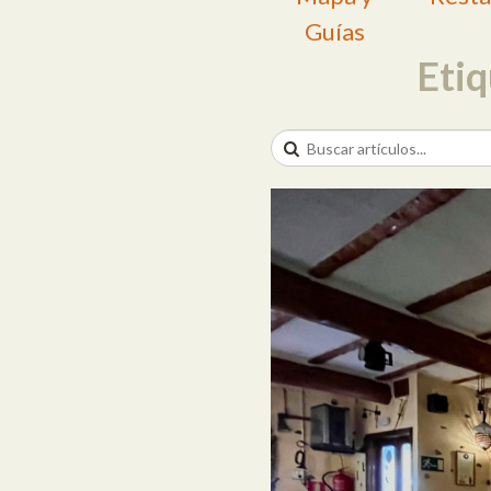
Guías
Eti