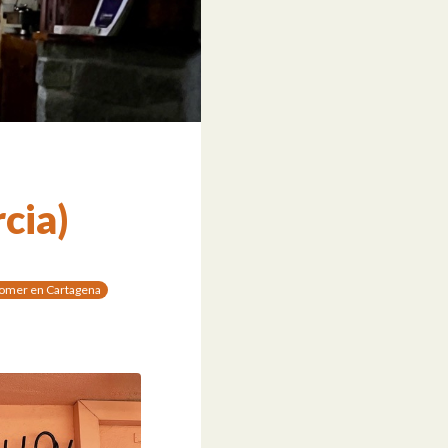
cia)
omer en Cartagena