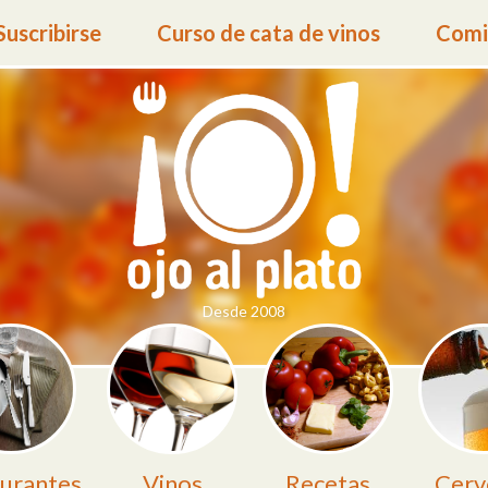
Suscribirse
Curso de cata de vinos
Comid
Desde 2008
urantes
Vinos
Recetas
Cerv