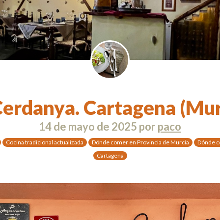
Cerdanya. Cartagena (Mur
14 de mayo de 2025
por
paco
Cocina tradicional actualizada
Dónde comer en Provincia de Murcia
Dónde c
Cartagena