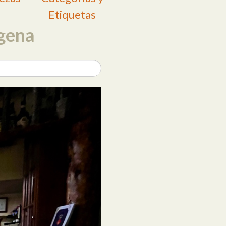
Etiquetas
gena