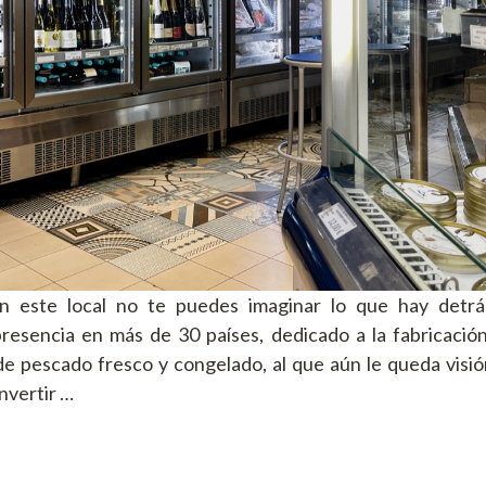
n este local no te puedes imaginar lo que hay detr
resencia en más de 30 países, dedicado a la fabricación
de pescado fresco y congelado, al que aún le queda visi
nvertir …