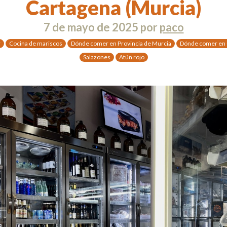
Cartagena (Murcia)
7 de mayo de 2025
por
paco
r
Cocina de mariscos
Dónde comer en Provincia de Murcia
Dónde comer en 
Salazones
Atún rojo