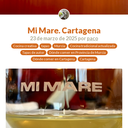
Mi Mare. Cartagena
23 de marzo de 2025
por
paco
Cocina creativa
tapas
Murcia
Cocina tradicional actualizada
Tapas de autor
Dónde comer en Provincia de Murcia
Dónde comer en Cartagena
Cartagena