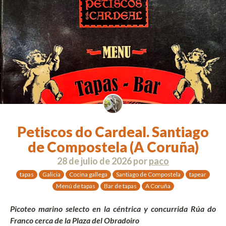
Petiscos do Cardeal. Santiago
de Compostela (A Coruña)
28 de julio de 2026
por
paco
tapas
Galicia
Cocina gallega
Santiago de Compostela
tapear
Menú de tapas
Bar de tapas
A Coruña
Picoteo marino selecto en la céntrica y concurrida Rúa do
Franco cerca de la Plaza del Obradoiro