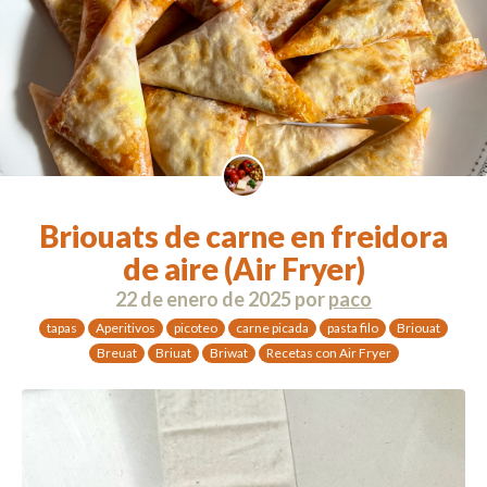
Briouats de carne en freidora
de aire (Air Fryer)
22 de enero de 2025
por
paco
tapas
Aperitivos
picoteo
carne picada
pasta filo
Briouat
Breuat
Briuat
Briwat
Recetas con Air Fryer