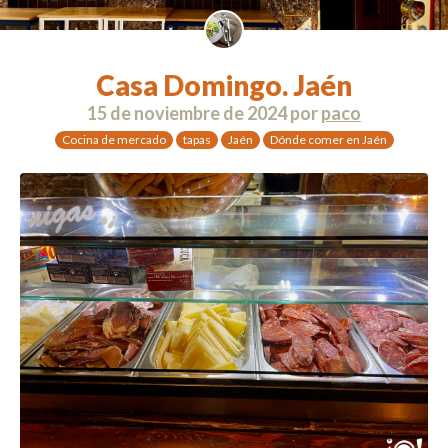
Casa Domingo. Jaén
15 de noviembre de 2024
por
paco
Cocina de mercado
tapas
Jaén
Dónde comer en Jaén