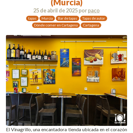
(Murcia)
25 de abril de 2025
por
paco
tapas
Murcia
Bar de tapas
Tapas de autor
Dónde comer en Cartagena
Cartagena
El Vinagrillo, una encantadora tienda ubicada en el corazón