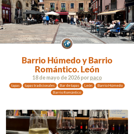
Barrio Húmedo y Barrio
Romántico. León
18 de mayo de 2026
por
paco
tapas
tapas tradicionales
Bar de tapas
León
Barrio Húmedo
Barrio Romántico