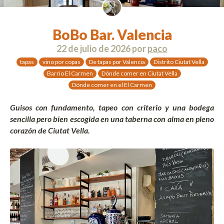
BoBo Bar. Valencia
22 de julio de 2026
por
paco
tapas
vino por copas
De tapas por Valencia
Distrito Ciutat Vella
Barrio El Carmen
Dónde comer en Ciutat Vella
Dónde comer en el El Carmen
Guisos con fundamento, tapeo con criterio y una bodega
sencilla pero bien escogida en una taberna con alma en pleno
corazón de Ciutat Vella.