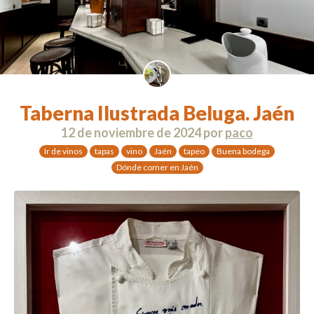
Taberna Ilustrada Beluga. Jaén
12 de noviembre de 2024
por
paco
Ir de vinos
tapas
vino
Jaén
tapeo
Buena bodega
Dónde comer en Jaén