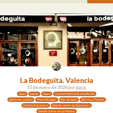
La Bodeguita. Valencia
15 de mayo de 2026
por
paco
tapas
tapear
tapeo
Cocina tradicional actualizada
platos de cuchara
Menú de tapas
Bar de tapas
Barrio La Petxina
Distrito Extramurs
Dónde comer en Extramurs
Dónde comer en La Petxina