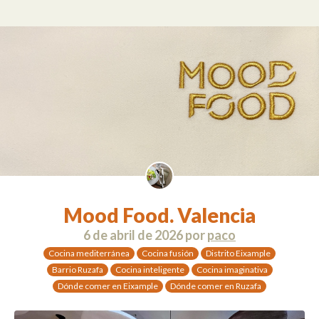
Mood Food. Valencia
6 de abril de 2026
por
paco
Cocina mediterránea
Cocina fusión
Distrito Eixample
Barrio Ruzafa
Cocina inteligente
Cocina imaginativa
Dónde comer en Eixample
Dónde comer en Ruzafa