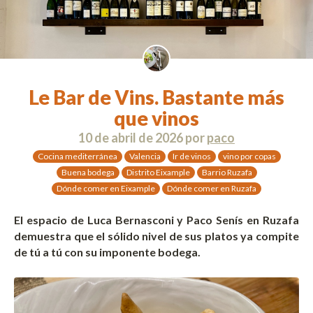
Le Bar de Vins. Bastante más
que vinos
10 de abril de 2026
por
paco
Cocina mediterránea
Valencia
Ir de vinos
vino por copas
Buena bodega
Distrito Eixample
Barrio Ruzafa
Dónde comer en Eixample
Dónde comer en Ruzafa
El espacio de Luca Bernasconi y Paco Senís en Ruzafa
demuestra que el sólido nivel de sus platos ya compite
de tú a tú con su imponente bodega.