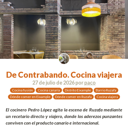
De Contrabando. Cocina viajera
27 de julio de 2026
por
paco
Cocina fusión
Cocina canaria
Distrito Eixample
Barrio Ruzafa
Dónde comer en Eixample
Dónde comer en Ruzafa
Cocina viajera
El cocinero Pedro López agita la escena de Ruzafa mediante
un recetario directo y viajero, donde los aderezos punzantes
conviven con el producto canario e internacional.