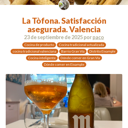
La Tòfona. Satisfacción
asegurada. Valencia
23 de septiembre de 2025
por
paco
Cocina de producto
Cocina tradicional actualizada
cocina tradicional valenciana
Barrio Gran Vía
Distrito Eixample
Cocina inteligente
Dónde comer en Gran Vía
Dónde comer en Eixample