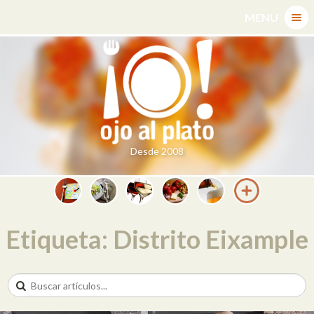
Skip
MENU
to
content
Desde 2008
Etiqueta: Distrito Eixample