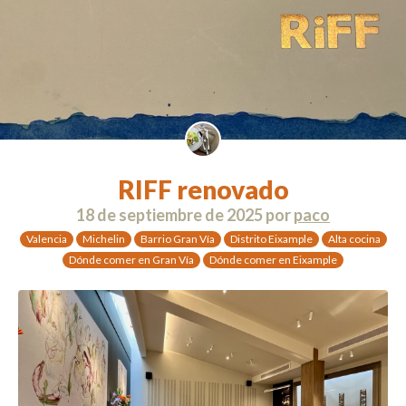
RIFF renovado
18 de septiembre de 2025
por
paco
Valencia
Michelin
Barrio Gran Vía
Distrito Eixample
Alta cocina
Dónde comer en Gran Vía
Dónde comer en Eixample