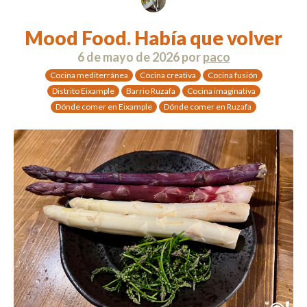
Mood Food. Había que volver
6 de mayo de 2026
por
paco
Cocina mediterránea
Cocina creativa
Cocina fusión
Distrito Eixample
Barrio Ruzafa
Cocina imaginativa
Dónde comer en Eixample
Dónde comer en Ruzafa