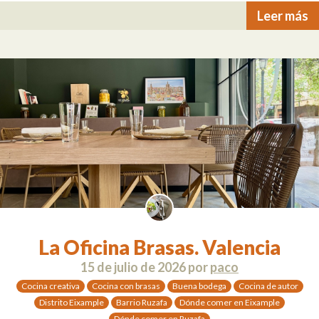
Leer más
La Oficina Brasas. Valencia
15 de julio de 2026
por
paco
Cocina creativa
Cocina con brasas
Buena bodega
Cocina de autor
Distrito Eixample
Barrio Ruzafa
Dónde comer en Eixample
Dónde comer en Ruzafa