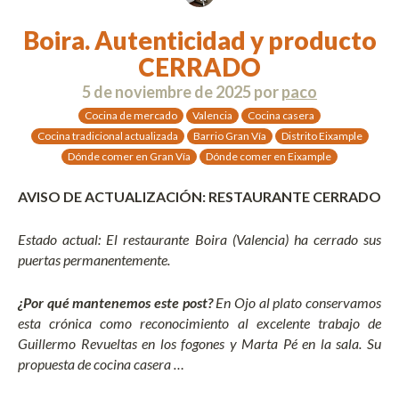
Boira. Autenticidad y producto
CERRADO
5 de noviembre de 2025
por
paco
Cocina de mercado
Valencia
Cocina casera
Cocina tradicional actualizada
Barrio Gran Vía
Distrito Eixample
Dónde comer en Gran Vía
Dónde comer en Eixample
AVISO DE ACTUALIZACIÓN: RESTAURANTE CERRADO
Estado actual: El restaurante Boira (Valencia) ha cerrado sus
puertas permanentemente.
¿Por qué mantenemos este post?
En Ojo al plato conservamos
esta crónica como reconocimiento al excelente trabajo de
Guillermo Revueltas en los fogones y Marta Pé en la sala. Su
propuesta de cocina casera …