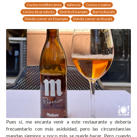
Cocina mediterránea
Valencia
Cocina creativa
Cocina de producto
Distrito Eixample
Barrio Ruzafa
Dónde comer en Eixample
Dónde comer en Ruzafa
Pues sí, me encanta venir a este restaurante y debería
frecuentarlo con más asiduidad, pero las circunstancias
mandan siempre y poco más se puede hacer. Pero cuando