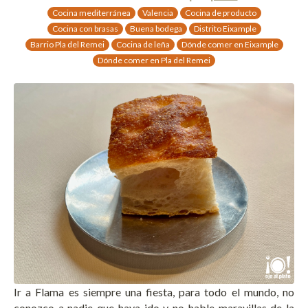
Cocina mediterránea
Valencia
Cocina de producto
Cocina con brasas
Buena bodega
Distrito Eixample
Barrio Pla del Remei
Cocina de leña
Dónde comer en Eixample
Dónde comer en Pla del Remei
Ir a Flama es siempre una fiesta, para todo el mundo, no
conozco a nadie que haya ido y no hable maravillas de la