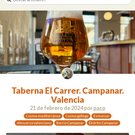
Taberna El Carrer. Campanar.
Valencia
21 de febrero de 2024
por
paco
Cocina mediterránea
Cocina gallega
Esmorzar
Almuerzo valenciano
Barrio Campanar
Distrito Campanar