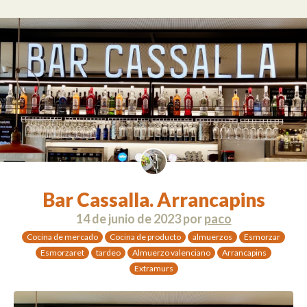
Bar Cassalla. Arrancapins
14 de junio de 2023
por
paco
Cocina de mercado
Cocina de producto
almuerzos
Esmorzar
Esmorzaret
tardeo
Almuerzo valenciano
Arrancapins
Extramurs