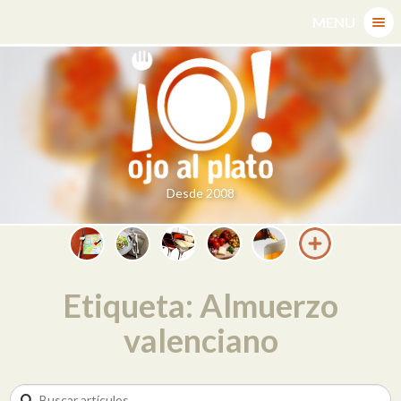
Skip
MENU
to
content
Desde 2008
Etiqueta: Almuerzo
valenciano