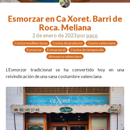
Esmorzar en Ca Xoret. Barri de
Roca. Meliana
2 de enero de 2023
por
paco
Cocina mediterránea
Cocina de producto
Cocina valenciana
Esmorzar
Esmorzaret
Cocina de temporada
Almuerzo valenciano
L'Esmorzar
tradicional se ha convertido hoy en una
reivindicación de una sana costumbre valenciana