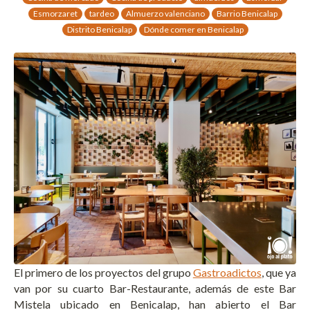
Esmorzaret
tardeo
Almuerzo valenciano
Barrio Benicalap
Distrito Benicalap
Dónde comer en Benicalap
El primero de los proyectos del grupo
Gastroadictos
, que ya
van por su cuarto Bar-Restaurante, además de este Bar
Mistela ubicado en Benicalap, han abierto el Bar