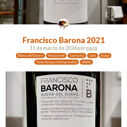
Francisco Barona 2021
11 de marzo de 2024
por
paco
Ribera del Duero
Monastrell
Garnacha
Jaén
Bobal
Tinta del país (Tempranillo)
Albillo