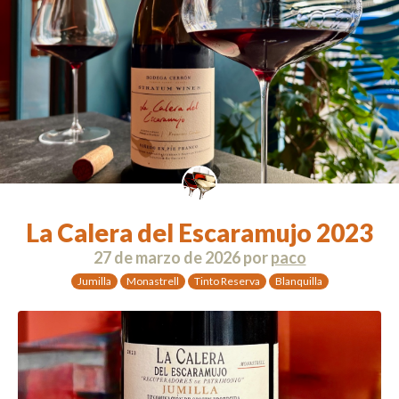
La Calera del Escaramujo 2023
27 de marzo de 2026
por
paco
Jumilla
Monastrell
Tinto Reserva
Blanquilla