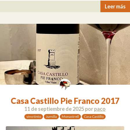
Leer más
Casa Castillo Pie Franco 2017
11 de septiembre de 2025
por
paco
vino tinto
Jumilla
Monastrell
Casa Castillo