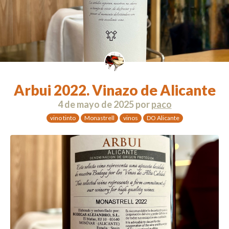
Arbui 2022. Vinazo de Alicante
4 de mayo de 2025
por
paco
vino tinto
Monastrell
vinos
DO Alicante