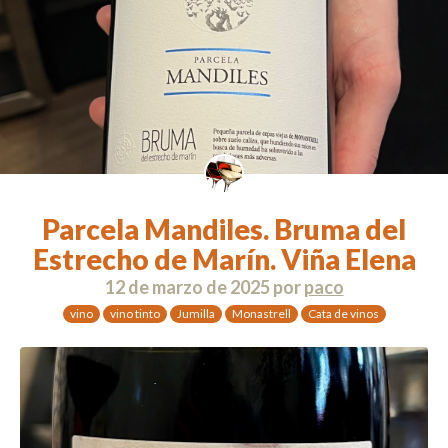
Parcela Mandiles. Bruma del
Estrecho de Marín. Viña Elena
12 de marzo de 2025
por
paco
vino
vino tinto
Jumilla
Monastrell
Cata de vinos