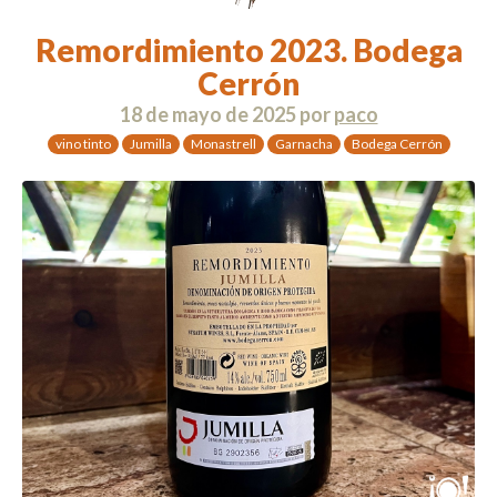
Remordimiento 2023. Bodega
Cerrón
18 de mayo de 2025
por
paco
vino tinto
Jumilla
Monastrell
Garnacha
Bodega Cerrón