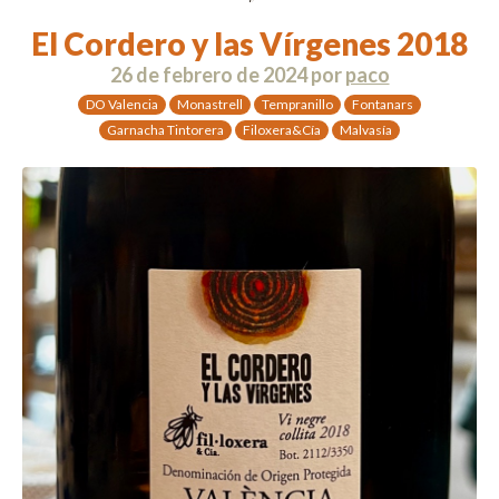
El Cordero y las Vírgenes 2018
26 de febrero de 2024
por
paco
DO Valencia
Monastrell
Tempranillo
Fontanars
Garnacha Tintorera
Filoxera&Cía
Malvasía