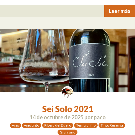
Leer más
Sei Solo 2021
14 de octubre de 2025
por
paco
vino
vino tinto
Ribera del Duero
Tempranillo
Tinto Reserva
Gran vino