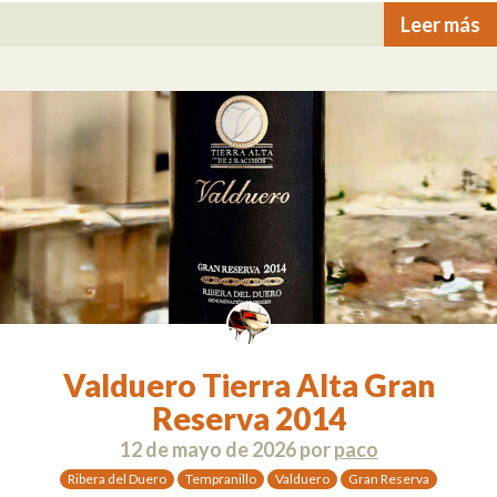
Leer más
Valduero Tierra Alta Gran
Reserva 2014
12 de mayo de 2026
por
paco
Ribera del Duero
Tempranillo
Valduero
Gran Reserva