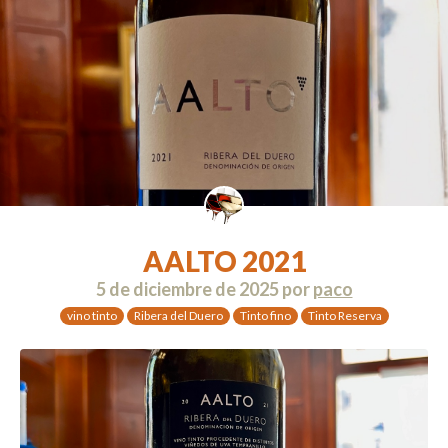
AALTO 2021
5 de diciembre de 2025
por
paco
vino tinto
Ribera del Duero
Tinto fino
Tinto Reserva