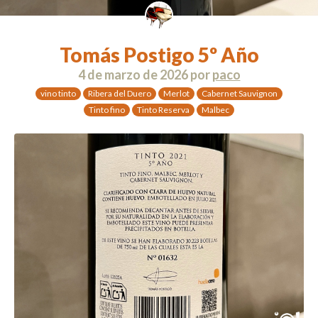
Tomás Postigo 5º Año
4 de marzo de 2026
por
paco
vino tinto
Ribera del Duero
Merlot
Cabernet Sauvignon
Tinto fino
Tinto Reserva
Malbec