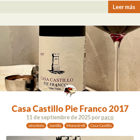
Leer más
Casa Castillo Pie Franco 2017
11 de septiembre de 2025
por
paco
vino tinto
Jumilla
Monastrell
Casa Castillo