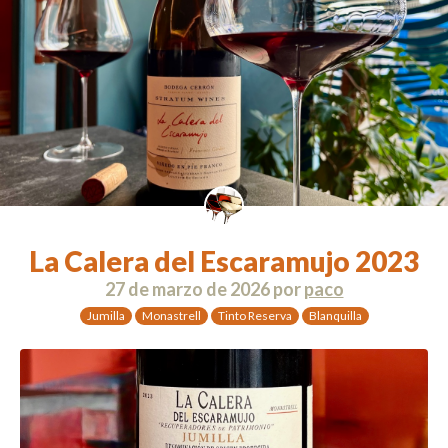
La Calera del Escaramujo 2023
27 de marzo de 2026
por
paco
Jumilla
Monastrell
Tinto Reserva
Blanquilla