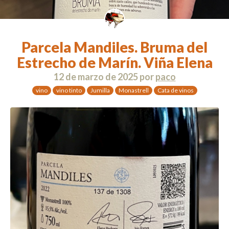
Parcela Mandiles. Bruma del
Estrecho de Marín. Viña Elena
12 de marzo de 2025
por
paco
vino
vino tinto
Jumilla
Monastrell
Cata de vinos