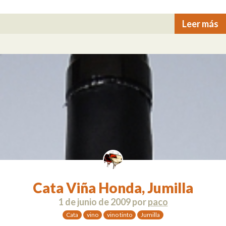
Leer más
Cata Viña Honda, Jumilla
1 de junio de 2009
por
paco
Cata
vino
vino tinto
Jumilla