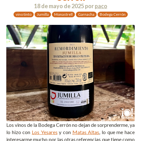
18 de mayo de 2025
por
paco
vino tinto
Jumilla
Monastrell
Garnacha
Bodega Cerrón
Los vinos de la Bodega Cerrón no dejan de sorprenderme, ya
lo hizo con
Los Yesares
y con
Matas Altas
, lo que me hace
interesarme mucho por las otras referencias que tiene como