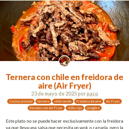
Ternera con chile en freidora de
aire (Air Fryer)
23 de mayo de 2025
por
paco
Cocina oriental
ternera
chile verde
Freidora de aire
Air Fryer
Recetas con Air Fryer
chile rojo
jengibre
Este plato no se puede hacer exclusivamente con la freidora
ya que lleva una salsa que necesita un wok o cazuela, pero la