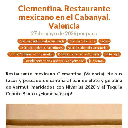
Clementina. Restaurante
mexicano en el Cabanyal.
Valencia
27 de mayo de 2026
por
paco
Cocina tradicional actualizada
Cocina mexicana
tacos
Distrito Poblados Marítimos
Barrio Cabañal-Cañamelar
Barrio Cabanyal-Canyamelar
Dónde comer en el Cabañal
chile rojo
Dónde comer en Cabanyal-Canyamelar
jalapeños
Restaurante mexicano Clementina (Valencia): de sus
tacos y pescado de cantina al pan de elote y gelatina
de vermut, maridados con Nivarius 2020 y el Tequila
Cenote Blanco. ¡Homenaje top!