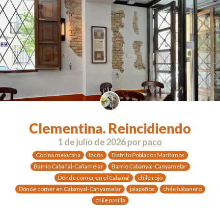
Clementina. Reincidiendo
1 de julio de 2026
por
paco
Cocina mexicana
tacos
Distrito Poblados Marítimos
Barrio Cabañal-Cañamelar
Barrio Cabanyal-Canyamelar
Dónde comer en el Cabañal
chile rojo
Dónde comer en Cabanyal-Canyamelar
jalapeños
chile habanero
chile pasilla