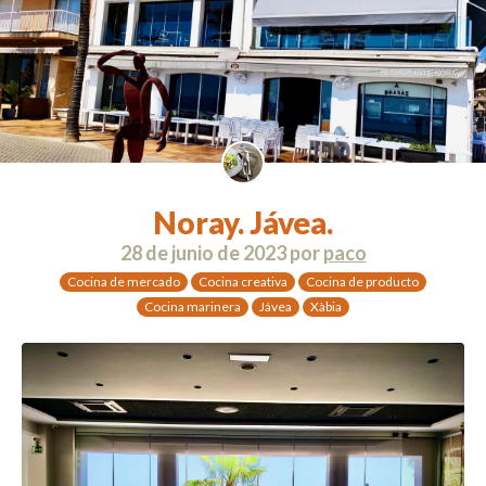
Noray. Jávea.
28 de junio de 2023
por
paco
Cocina de mercado
Cocina creativa
Cocina de producto
Cocina marinera
Jávea
Xàbia