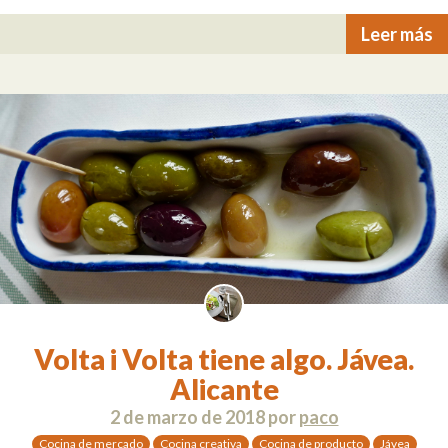
Leer más
Volta i Volta tiene algo. Jávea.
Alicante
2 de marzo de 2018
por
paco
Cocina de mercado
Cocina creativa
Cocina de producto
Jávea