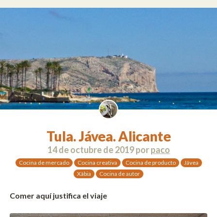
Tula. Jávea. Alicante
14 de octubre de 2019
por
paco
Cocina de mercado
Cocina creativa
Cocina de producto
Jávea
Xàbia
Cocina de autor
Comer aquí justifica el viaje