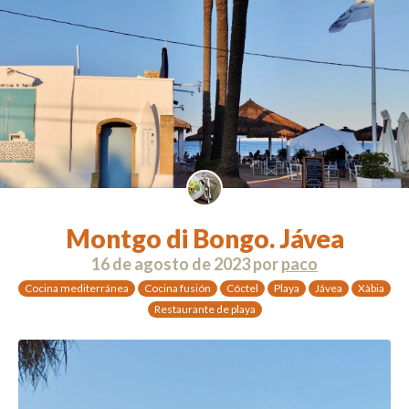
Montgo di Bongo. Jávea
16 de agosto de 2023
por
paco
Cocina mediterránea
Cocina fusión
Cóctel
Playa
Jávea
Xàbia
Restaurante de playa