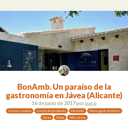
BonAmb. Un paraíso de la
gastronomía en Jávea (Alicante)
16 de junio de 2017
por
paco
Cocina creativa
Cocina de producto
Michelin
Menú gastronómico
Jávea
Xàbia
Alta cocina