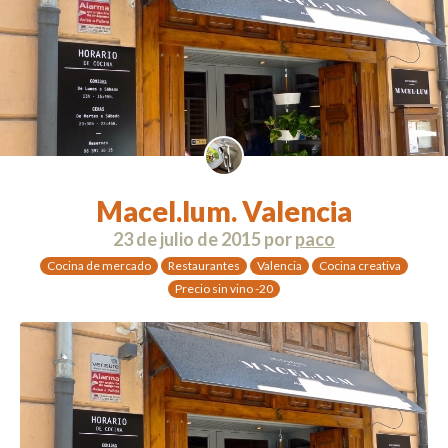
Macel.lum. Valencia
23 de julio de 2015
por
paco
Cocina de mercado
Restaurantes
Valencia
Cocina creativa
Precio sin vino -20