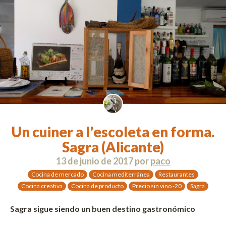
Un cuiner a l'escoleta en forma.
Sagra (Alicante)
13 de junio de 2017
por
paco
Cocina de mercado
Cocina mediterránea
Restaurantes
Cocina creativa
Cocina de producto
Precio sin vino -20
Sagra
Sagra sigue siendo un buen destino gastronómico