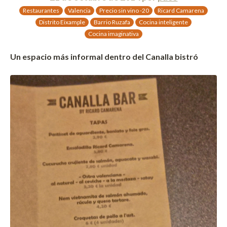
Restaurantes
Valencia
Precio sin vino -20
Ricard Camarena
Distrito Eixample
Barrio Ruzafa
Cocina inteligente
Cocina imaginativa
Un espacio más informal dentro del Canalla bistró