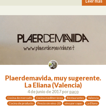
Leer más
Plaerdemavida, muy sugerente.
La Eliana (Valencia)
4 de junio de 2017
por
paco
Cocina de mercado
Cocina mediterránea
Restaurantes
Valencia
Cocina de producto
Precio sin vino -20
vino por copas
La Eliana