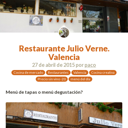
Restaurante Julio Verne.
Valencia
27 de abril de 2015
por
paco
Cocina de mercado
Restaurantes
Valencia
Cocina creativa
Precio sin vino -20
menú del día
Menú de tapas o menú degustación?