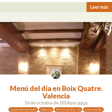
Leer más
Menú del día en Boix Quatre.
Valencia
16 de octubre de 2014
por
paco
Cocina de mercado
Valencia
Precio sin vino -20
menú del día