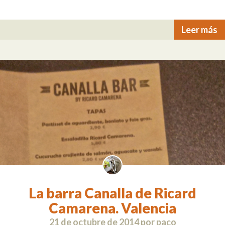
Leer más
La barra Canalla de Ricard
Camarena. Valencia
21 de octubre de 2014
por
paco