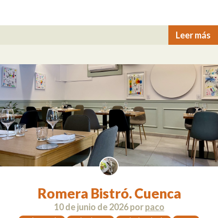
Leer más
Romera Bistró. Cuenca
10 de junio de 2026
por
paco