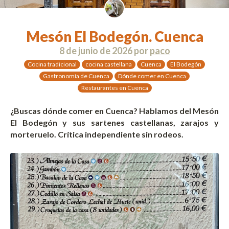
Mesón El Bodegón. Cuenca
8 de junio de 2026
por
paco
Cocina tradicional
cocina castellana
Cuenca
El Bodegón
Gastronomía de Cuenca
Dónde comer en Cuenca
Restaurantes en Cuenca
¿Buscas dónde comer en Cuenca? Hablamos del Mesón
El Bodegón y sus sartenes castellanas, zarajos y
morteruelo. Crítica independiente sin rodeos.