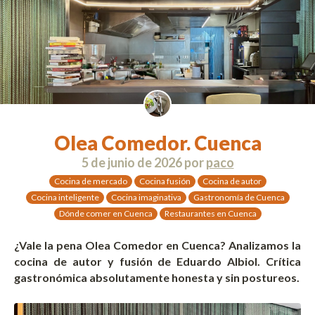
Olea Comedor. Cuenca
5 de junio de 2026
por
paco
Cocina de mercado
Cocina fusión
Cocina de autor
Cocina inteligente
Cocina imaginativa
Gastronomía de Cuenca
Dónde comer en Cuenca
Restaurantes en Cuenca
¿Vale la pena Olea Comedor en Cuenca? Analizamos la
cocina de autor y fusión de Eduardo Albiol. Crítica
gastronómica absolutamente honesta y sin postureos.