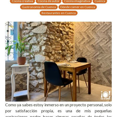
Cocina creativa
Cocina de autor
Cocina imaginativa
Cuenca
Gastronomía de Cuenca
Dónde comer en Cuenca
Restaurantes en Cuenca
Como ya sabes estoy inmerso en un proyecto personal, solo
por satisfacción propia, es una de mis pequeñas
aspiraciones poder hacer algunas reseñas de todas las