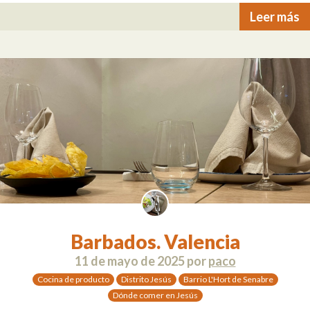
Leer más
Barbados. Valencia
11 de mayo de 2025
por
paco
Cocina de producto
Distrito Jesús
Barrio L'Hort de Senabre
Dónde comer en Jesús