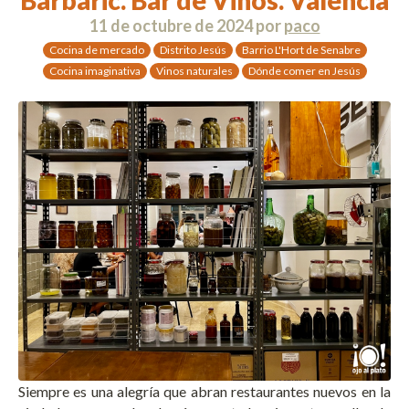
11 de octubre de 2024
por
paco
Cocina de mercado
Distrito Jesús
Barrio L'Hort de Senabre
Cocina imaginativa
Vinos naturales
Dónde comer en Jesús
Siempre es una alegría que abran restaurantes nuevos en la