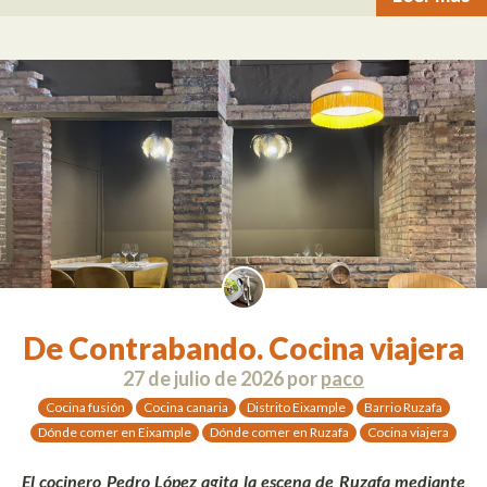
De Contrabando. Cocina viajera
27 de julio de 2026
por
paco
Cocina fusión
Cocina canaria
Distrito Eixample
Barrio Ruzafa
Dónde comer en Eixample
Dónde comer en Ruzafa
Cocina viajera
El cocinero Pedro López agita la escena de Ruzafa mediante