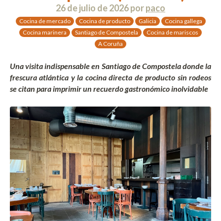
26 de julio de 2026
por
paco
Cocina de mercado
Cocina de producto
Galicia
Cocina gallega
Cocina marinera
Santiago de Compostela
Cocina de mariscos
A Coruña
Una visita indispensable en Santiago de Compostela donde la
frescura atlántica y la cocina directa de producto sin rodeos
se citan para imprimir un recuerdo gastronómico inolvidable