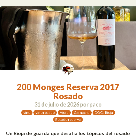
200 Monges Reserva 2017
Rosado
31 de julio de 2026
por
paco
vino
vino rosado
Viura
Garnacha
DOCa Rioja
Rosado reserva
Un Rioja de guarda que desafía los tópicos del rosado