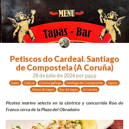
Petiscos do Cardeal. Santiago
de Compostela (A Coruña)
28 de julio de 2026
por
paco
tapas
Galicia
Cocina gallega
Santiago de Compostela
tapear
Menú de tapas
Bar de tapas
A Coruña
Picoteo marino selecto en la céntrica y concurrida Rúa do
Franco cerca de la Plaza del Obradoiro