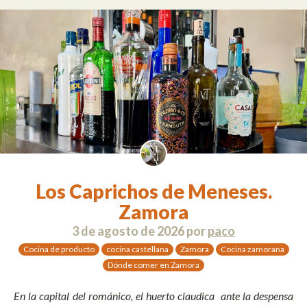
Los Caprichos de Meneses.
Zamora
3 de agosto de 2026
por
paco
Cocina de producto
cocina castellana
Zamora
Cocina zamorana
Dónde comer en Zamora
En la capital del románico, el huerto claudica ante la despensa