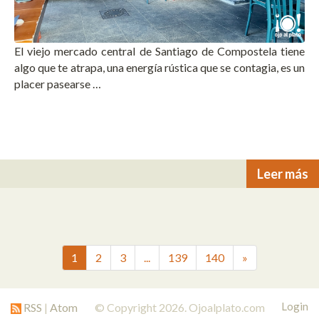
El viejo mercado central de Santiago de Compostela tiene
algo que te atrapa, una energía rústica que se contagia, es un
placer pasearse …
Leer más
1
2
3
...
139
140
»
Login
RSS
|
Atom
© Copyright 2026. Ojoalplato.com