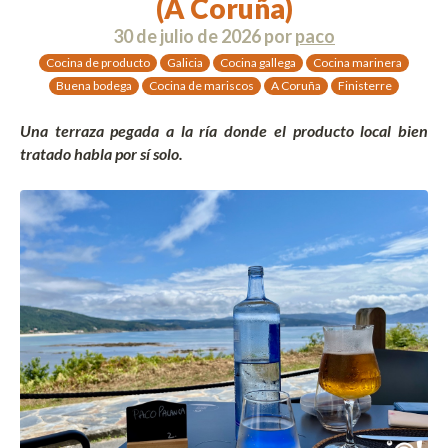
(A Coruña)
30 de julio de 2026
por
paco
Cocina de producto
Galicia
Cocina gallega
Cocina marinera
Buena bodega
Cocina de mariscos
A Coruña
Finisterre
Una terraza pegada a la ría donde el producto local bien
tratado habla por sí solo.